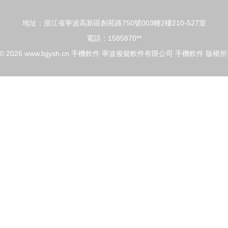
地址：浙江省寧波高新區創苑路750號003幢2樓210-527室
電話：1585870**
 © 2026
www.bjjysh.cn
手機軟件
寧波俊懿軟件有限公司
手機軟件
版權所