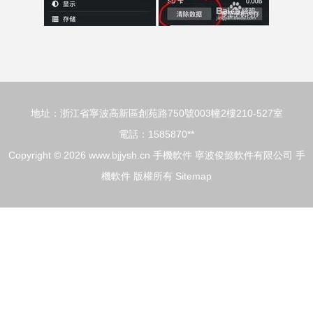
地址：浙江省寧波高新區創苑路750號003幢2樓210-527室
電話：1585870**
Copyright © 2026
www.bjjysh.cn
手機軟件
寧波俊懿軟件有限公司
手
機軟件
版權所有
Sitemap