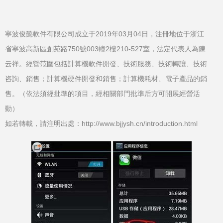
寧波俊懿軟件有限公司成立于2019年03月04日，注冊地位于浙江
省寧波高新區創苑路750號003幢2樓210-527室，法定代表人為陳
云祥。經營范圍包括計算機軟件開發、技術服務、技術轉讓、技術
咨詢、銷售；計算機硬件開發和銷售；計算機耗材、電子產品的銷
售。（依法須經批準的項目，經相關部門批準后方可開展經營活
動）
如若轉載，請注明出處：http://www.bjjysh.cn/introduction.html